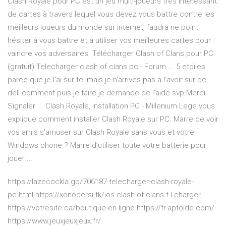
Clash Royale pour PC est un jeu multi-joueurs très intéressant
de cartes à travers lequel vous devez vous battre contre les
meilleurs joueurs du monde sur internet, faudra ne point
hésiter à vous battre et à utiliser vos meilleures cartes pour
vaincre vos adversaires. Télécharger Clash of Clans pour PC
(gratuit) Telecharger clash of clans pc - Forum ... 5 etoiles
parce que je l'ai sur tel mais je n'arrives pas a l'avoir sur pc
dell comment puis-je faire je demande de l'aide svp Merci .
Signaler ... Clash Royale, installation PC - Millenium Lege vous
explique comment installer Clash Royale sur PC. Marre de voir
vos amis s’amuser sur Clash Royale sans vous et votre
Windows phone ? Marre d’utiliser toute votre batterie pour
jouer ...
https://lazecockla.gq/706187-telecharger-clash-royale-
pc.html https://xonodersi.tk/ios-clash-of-clans-t-l-charger
https://votresite.ca/boutique-en-ligne https://fr.aptoide.com/
https://www.jeuxjeuxjeux.fr/