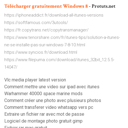
Télécharger
gratuitement
Windows
8
- Protuts.net
https://iphoneaddict.fr/download-all-itunes-versions
https://softfamous.com/3utools/
https://fr.copytrans.net/copytransmanager/
https://www.tenorshare.com/fr/itunes-tips/solution-a-itunes-
ne-se-installe-pas-sur-windows-7-8-10.html
https://www.syncios.fr/download.html
https://www.filepuma.com/download/itunes_32bit_12.5.5-
14047/
Vlc media player latest version
Comment mettre une video sur ipad avec itunes
Warhammer 40000 space marine mods
Comment créer une photo avec plusieurs photos
Comment transferer video whatsapp vers pc
Extraire un fichier rar avec mot de passe
Logiciel de montage photo gratuit gimp
Fichier rar mac gratuit