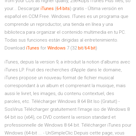
from your CDs as higher quality, 256-Kbps iTunes Plus files, so
your... Descargar
iTunes
(
64
bits
) gratis - Última versión en
español en CCM Free. Windows. ITunes es un programa que
comprende un reproductor, una tienda en línea y una
biblioteca para organizar el contenido multimedia en tu PC.
Todas sus funciones están dirigidas al entretenimiento.
Download
iTunes
for
Windows
7 (32
bit
/
64
bit
)
iTunes, depuis la version 9, a introduit la notion d'albums avec
iTunes LP. Fruit des recherches d'Apple dans le domaine,
iTunes propose un nouveau format de fichier musical
correspondant à un album et comprenant la musique, mais
aussi le livret, les images, du contenu contextuel, des
paroles, etc. Télécharger Windows 8 64 Bit Iso (Gratuit) -
SosVirus Télécharger gratuitement l'image iso de Windows 8
64 bit iso (x64), ce DVD contient la version standard et
professionnelle de Windows 8 64 bit. Télécharger iTunes pour
Windows (64-bit ... - UnSimpleClic Depuis cette page, vous