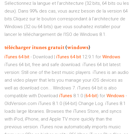
Sélectionnez la langue et l’architecture (32 bits, 64 bits ou les
deux). Dans 99% des cas, vous aurez besoin de la version 64
bits.Cliquez sur le bouton correspondant à l’architecture de
Windows (32 ou 64 bits) que vous souhaitez installer pour
lancer le téléchargement de l’ISO de Windows 8.1.
télécharger
itunes
gratuit
(
windows
)
iTunes
64
bit
- Download |
iTunes
64
bit
12.9.1 for
Windows
iTunes 64 bit, free and safe download. iTunes 64 bit latest
version: Still one of the best music players. iTunes is an audio
and video player that lets you manage your iOS devices as
well as download con... Windows 7. iTunes 64 bit is also
compatible with Download
iTunes
8.1.0 (
64-bit
) for
Windows
-
OldVersion.com iTunes 8.1.0 (64-bit) Change Log. iTunes 8.1
loads large libraries. Browses the iTunes Store, and syncs
with iPod, iPhone, and Apple TV more quickly than the
previous version. iTunes now automatically imports music